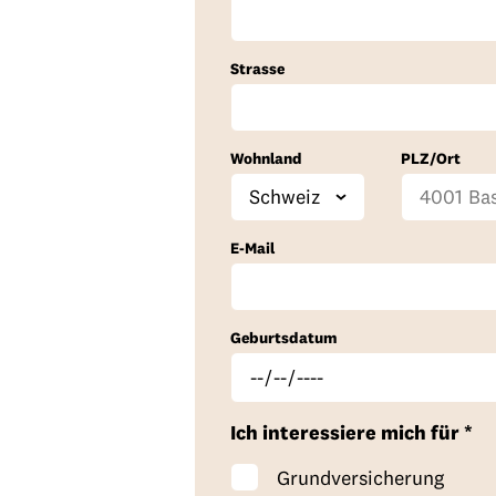
Strasse
Wohnland
PLZ/Ort
F
P
S
O
A
e
L
u
r
P
l
Z
b
t
I
E-Mail
d
-
-
-
P
L
I
L
a
Geburtsdatum
D
Z
n
d
Ich interessiere mich für
Grundversicherung