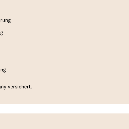
erung
ng
ung
any versichert.